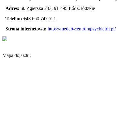
Adres:
ul. Zgierska 233
,
91-495 Łódź
,
łódzkie
Telefon:
+48 660 747 521
Strona internetowa:
https://medart-centrumpsychiatrii.pl/
Mapa dojazdu: