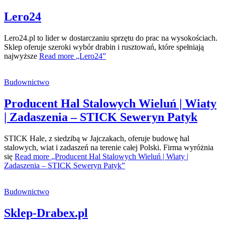
Lero24
Lero24.pl to lider w dostarczaniu sprzętu do prac na wysokościach.
Sklep oferuje szeroki wybór drabin i rusztowań, które spełniają
najwyższe
Read more
„Lero24”
Budownictwo
Producent Hal Stalowych Wieluń | Wiaty
| Zadaszenia – STICK Seweryn Patyk
STICK Hale, z siedzibą w Jajczakach, oferuje budowę hal
stalowych, wiat i zadaszeń na terenie całej Polski. Firma wyróżnia
się
Read more
„Producent Hal Stalowych Wieluń | Wiaty |
Zadaszenia – STICK Seweryn Patyk”
Budownictwo
Sklep-Drabex.pl