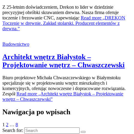
Z 25-letnim doświadczeniem, Drekon to lider w dziedzinie
precyzyjnej obróbki skrawaniem drewna. Nasza firma oferuje
toczenie i frezowanie CNC, zapewniając
Read more
„DREKON
Toczenie w drewnie. Zakład stolarski. Producent elementów z
drewna.”
Budownictwo
Architekt wnętrz Białystok –
Projektowanie wnętrz – Chwaszczewski
Biuro projektowe Michała Chwaszczewskiego w Białymstoku
specjalizuje się w projektowaniu wnętrz mieszkalnych i
komercyjnych, oferując nowoczesne i dopracowane rozwiązania.
Zespół
Read more
„Architekt wnętrz Białystok – Projektowanie
wnętrz – Chwaszczewski”
Nawigacja po wpisach
1
2
…
8
Search for: