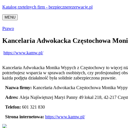
Katalog rzetelnych firm - bezpiecznerezerwacje.pl
MENU
Prawo
Kancelaria Adwokacka Częstochowa Mon
https://www.kamw.pl/
Kancelaria Adwokacka Monika Wypych z Częstochowy to więcej niż ty
potrzebujesz wsparcia w sprawach osobistych, czy profesjonalnej ob
każda podjęta działalność była solidnie zabezpieczona prawnie.
Nazwa firmy:
Kancelaria Adwokacka Częstochowa Monika Wypy
Adres:
Aleja Najświętszej Maryi Panny 49 lokal 218
,
42-217 Częs
Telefon:
601 321 830
Strona internetowa:
https://www.kamw.pl/