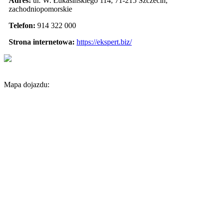
Adres:
ul. W. Łukasińskiego 114
,
71-215 Szczecin
,
zachodniopomorskie
Telefon:
914 322 000
Strona internetowa:
https://ekspert.biz/
Mapa dojazdu: