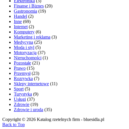
Elektronika
(3)
Finanse i Biznes
(20)
Gastronomia
(19)
Handel
(2)
Inne
(69)
Internet
(2)
Komputery
(6)
Marketing i reklama
(3)
Medycyna
(25)
Moda i styl
(5)
Motoryzacja
(37)
Nieruchomości
(1)
Pozostałe
(21)
Prawo
(15)
Przemysł
(23)
Rozrywka
(7)
Sklepy internetowe
(11)
Sport
(5)
Turystyka
(9)
Usługi
(37)
Zdrowie
(19)
Zdrowie i uroda
(35)
Copyright © 2026 Katalog rzetelnych firm - bluesidla.pl
Back to Top